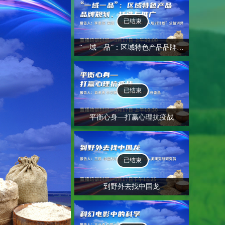
已结束
“一域一品”：区域特色产品品牌规划、打造与推广
已结束
平衡心身—打赢心理抗疫战
已结束
到野外去找中国龙